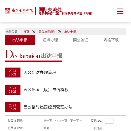
☰
国际交流处
港澳事务办公室、台湾事务办公室（合署）
当前位置：
首页
因公出国(境)
出访申报
出访申报
证照办理
因公签证
表格下载
D
eclaration
出访申报
2023
因公出访办理流程
06-21
2023
因公出国（境）申请模板
06-21
2023
因公临时出国经费管理办法
06-21
每页
8
记录
第一页
<<上一页
下一页>>
页码
1
/
1
总共
3
记录
尾页
跳转到