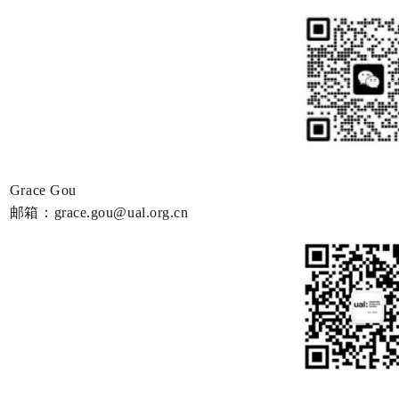
Grace Gou
邮箱：
grace.gou@ual.org.cn