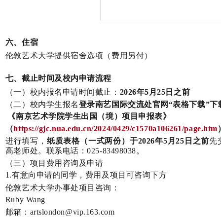
六、住宿
伦敦艺术大学提供宿舍选项（费用另付）
七、截止时间及校内申请流程
（一）校内报名申请时间截止：
2026
年
5
月
25
日之前
（二）校内学生报名
登录南艺国际交流处官网“表格下载”下
《南京艺术学院学生出国（境）项目申报表》
（
https://gjc.nua.edu.cn/2024/0429/c1570a106261/page.htm
进行填写，
纸质表格（一式两份）于
2026
年
5
月
25
日之前
先
高老师处。联系电话：
025-83498038
。
（三）项目费用咨询及申请
1.
有意向申请的同学，费用及项目可咨询下方
伦敦艺术大学办事处项目咨询：
Ruby Wang
邮箱：
artslondon@vip.163.com