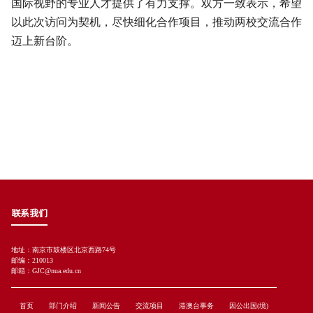
国际视野的专业人才提供了有力支撑。双方一致表示，希望
以此次访问为契机，尽快细化合作项目，推动两校交流合作
迈上新台阶。
联系我们
地址：南京市鼓楼区北京西路74号
邮编：210013
邮箱：GJC@nua.edu.cn
首页
部门介绍
新闻公告
交流项目
港澳台事务
因公出国(境)