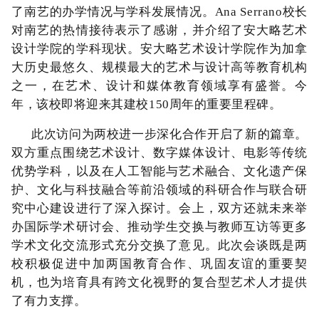
了南艺的办学情况与学科发展情况。
Ana Serrano
校长
对南艺的热情接待表示了感谢，并介绍了安大略艺术
设计学院的学科现状。
安大略艺术设计学院作为加拿
大历史最悠久、规模最大的艺术与设计高等教育机构
之一，在艺术、设计和媒体教育领域享有盛誉。今
年，该校即将迎来其建校
1
50
周年的重要里程碑。
此次访问为两校进一步深化合作开启了新的篇章。
双方重点围绕艺术设计、数字媒体设计、电影等传统
优势学科，以及在人工智能与艺术融合、文化遗产保
护、文化与科技融合等前沿领域的科研合作与联合研
究中心建设进行了
深入
探讨。会上，双方还就未来举
办国际学术研讨会、推动学生交换与教师互访等更多
学术文化交流形式充分交换了意见。此次会谈既是两
校积极
促进
中加两国教育合作、巩固友谊的重要契
机，也为培育具有跨文化视野的复合型艺术人才提供
了有力支撑。