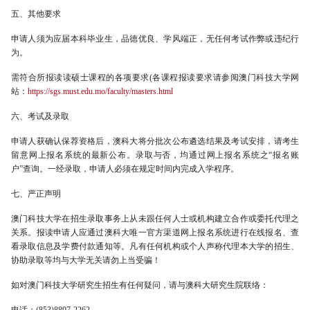
五、其他要求
申请人须为应届本科毕业生，品德优良、学风端正，无任何考试作弊或违纪行
为。
需符合所报读读硕士课程的各项要求(各课程报读要求请参阅澳门科技大学网
站：
https://sgs.must.edu.mo/faculty/masters.html
六、考试及录取
申请人获确认保荐资格后，澳科大将分批次公布遴选结果及考试安排，请考生
留意网上报名系统的最新公布。录取与否，均通过网上报名系统之“报名账
户”查询。一经录取，申请人必须在规定时间内完成入学程序。
七、严正声明
澳门科技大学在招生录取事务上从未跟任何人士或机构建立合作或委托代理之
关系。报读申请人应通过澳科大唯一官方渠道网上报名系统进行在线报名、查
看录取信息及学费付款通知等。凡有任何机构或个人声称代理本大学的招生、
协助录取等均与大学无关请勿上当受骗！
如对澳门科技大学研究生招生有任何疑问，请与澳科大研究生院联络：