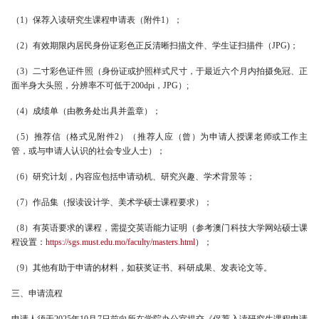
（1）保荐入读研究生课程申请表（附件1）；
（2）有效期限内居民身份证彩色正反清晰扫描文件、学生证扫描件（JPG)；
（3）二寸彩色证件照（身份证或护照样式尺寸，于最近六个月内拍摄免冠、正
面半身大头照，分辨率不可低于200dpi，JPG）;
（4）成绩单（由教务处出具并盖章）；
（5）推荐信（格式见附件2）（推荐人应（曾）为申请人授课老师或工作主
管，或与申请人认识的社会专业人士）；
（6）研究计划，内容应包括申请动机、研究兴趣、学术背景等；
（7）作品集（报读设计学、美术学硕士课程要求）；
（8）有英语要求的课程，需提交英语能力证明（参考澳门科技大学网站硕士课
程设置：
https://sgs.must.edu.mo/faculty/masters.html
）；
（9）其他有助于申请的材料，如获奖证书、科研成果、发表论文等。
三、申请流程