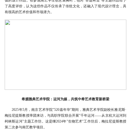
值的设计作品。在参观南艺学生创意展摊时，他对“非遗再造”等主题作品给予
了高度评价，认为这些作品不仅传承了传统文化，还融入了现代设计理念，具
有很高的艺术价值和市场潜力。
希腊雅典艺术学院：运河为媒，共筑中希艺术教育新桥梁
2025年5月，南京艺术学院"520嘉年华"期间，雅典艺术学院副校长雅尼斯·
梅拉尼提斯教授率团来访，与高职学院联合开展"千年运河——从京杭大运河到
柯林斯运河"主题工作坊。这是继2024年"生物艺术"工作坊后，梅拉尼提斯教授
第二次参与南艺教学项目。