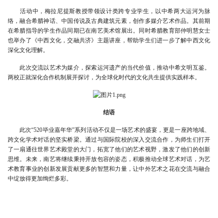
活动中，梅拉尼提斯教授带领设计类跨专业学生，以中希两大运河为脉
络，融合希腊神话、中国传说及古典建筑元素，创作多媒介艺术作品。其前期
在希腊指导的学生作品同期已在南艺美术馆展出。同时希腊教育部仲明慧女士
也举办了《中西文化，交融共济》主题讲座，帮助学生们进一步了解中西文化
深化文化理解。
此次交流以艺术为媒介，探索运河遗产的当代价值，推动中希文明互鉴。
两校正就深化合作机制展开探讨，为全球化时代的文化共生提供实践样本。
结语
此次“520毕业嘉年华”系列活动不仅是一场艺术的盛宴，更是一座跨地域、
跨文化学术对话的坚实桥梁。通过与国际院校的深入交流合作，为师生们打开
了一扇通往世界艺术殿堂的大门，拓宽了他们的艺术视野，激发了他们的创新
思维。未来，南艺将继续秉持开放包容的姿态，积极推动全球艺术对话，为艺
术教育事业的创新发展贡献更多的智慧和力量，让中外艺术之花在交流与融合
中绽放得更加绚烂多彩。