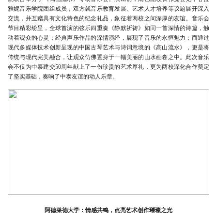
雅妮音乐学院团组成员，双方就音乐教育发展、艺术人才培养等议题展开深入
交流，并互赠具有文化特色的纪念礼品，象征着两校之间深厚的友谊。音乐会
节目精彩纷呈，全球首演的弦乐四重奏《静默祈祷》如同一首深情的诗篇，触
动着观众的心灵；经典声乐作品的深情演绎，展现了音乐的永恒魅力；而通过
现代多媒体技术创新呈现的中国古琴艺术与诗词意境的《高山流水》，更是将
传统与现代完美融合，让观众仿佛置身于一幅美丽的山水画卷之中。此次音乐
会不仅为中泰建交50周年献上了一份珍贵的艺术厚礼，更为两校深化合作奠定
了坚实基础，奏响了中泰友谊的动人乐章。
‌阿德莱德大学：情感共鸣，点亮艺术创作璀璨之光