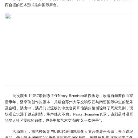
西合璧的艺术形式推向国际舞台。
此次演出由UBC歌剧系主任Nancy Hermiston教授执导，改编自华裔作曲家
唐康年、潘幸孩创作的版本，并融合苏州大学交响乐团与南艺国际学生的配乐
及合唱。演出中，演员们以流畅的中文台词和饱满的情感诠释了周家悲剧，现
场观众沉浸于跌宕剧情，掌声经久不息。Nancy Hermiston表示，该剧是对温哥
华华人社区贡献的致敬，也是中加艺术交流的“又一次握手”。
活动期间，南艺校领导与UBC代表团就深化人文合作展开会谈，并互赠纪
念品。作为第十届南艺520毕业展演嘉年华的预热，剧组还参与“国际和平文化