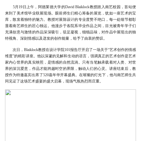
5月19日上午，阿德莱德大学的David Blaiklock教授踏入南艺校园，首站便
来到了美术馆毕业联展现场。眼前师生们精心筹备的展览，犹如一座艺术的宝
库，散发着独特的魅力。教授对展陈设计的专业度赞不绝口，每一处细节都彰
显着南艺师生的匠心独运。他漫步于各院系毕业作品之间，目光被青年学子们
充满创意与激情的作品深深吸引，驻足凝视，细细品味，对作品中展现出的独
特视角、深刻情感以及迸发的创作能量，给予了由衷的赞叹。
次日，Blaiklock教授在设计学院101报告厅开启了一场关于“艺术创作的情感
维度”的精彩讲座。他以深邃的见解和生动的语言，强调真正的艺术创作是艺术
家内心世界的真实映照，是情感的自然流淌。只有当笔触承载着对人类、对世
界的深沉爱意，作品才能跨越时空的界限，触动人们的心灵。讲座结束后，教
授作为特邀嘉宾出席了520嘉年华开幕盛典。在璀璨的灯光下，他与南艺师生共
同见证了这场艺术盛宴的盛大启幕，现场气氛热烈而庄重。