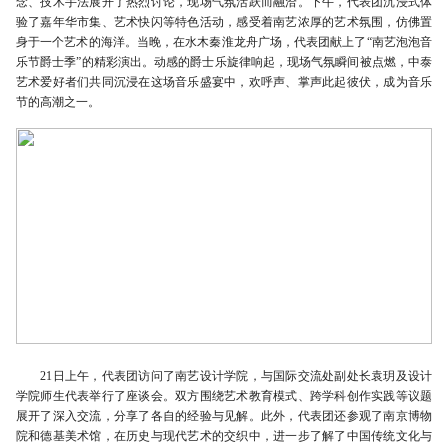
念、技术手法展开了热烈讨论，现场气氛活跃而融洽。下午，代表团沉浸式体
验了嘉年华市集、艺术快闪等特色活动，感受着南艺浓厚的艺术氛围，仿佛置
身于一个艺术的海洋。当晚，在水木秦淮龙舟广场，代表团献上了“南艺泡泡音
乐节爵士季”的精彩演出。动感的爵士乐旋律响起，现场气氛瞬间被点燃，中泰
艺术爱好者们共同沉浸在这场音乐盛宴中，欢呼声、掌声此起彼伏，成为音乐
节的高潮之一。
21日上午，代表团访问了南艺设计学院，与国际交流处副处长袁玥及设计
学院师生代表举行了座谈会。双方围绕艺术教育模式、跨学科创作实践等议题
展开了深入交流，分享了各自的经验与见解。此外，代表团还参观了南京博物
院和德基美术馆，在历史与现代艺术的交织中，进一步了解了中国传统文化与