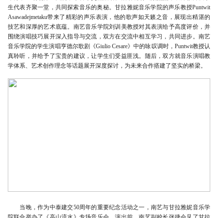
生代表齐聚一堂，共同探索音乐的奥秘。甘拉雅妮音乐学院的声乐教授Puntwit
Asawadejmetaku带来了精彩的声乐表演，他的歌声如天籁之音，展现出精湛的
技艺和深厚的艺术底蕴。南艺音乐学院刘训美教授对其表演给予高度评价，并
围绕演唱技巧展开深入指导与交流，双方在交流中相互学习，共同进步。南艺
音乐学院的学生演唱亨德尔歌剧《Giulio Cesare》中的咏叹调时，Puntwit教授认
真聆听，并给予了宝贵的建议，让学生们受益匪浅。随后，双方就音乐演唱教
学体系、艺术创作理念等话题展开深度探讨，为未来合作搭建了坚实的桥梁。
当晚，作为中泰建交50周年的重要纪念活动之一，南艺与甘拉雅妮音乐学
院联合举办了《高山流水》专场音乐会。演出前，南艺副校长张捷会见了甘拉