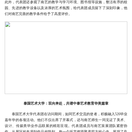
此外，代表团还参观了南艺的教学与学习环境、图书馆等设施，整洁有序的校
园、先进的教学设备以及浓厚的艺术氛围，给代表团成员留下了深刻印象，他
们对南艺完善的教学条件给予了高度评价。
泰国艺术大学：双向奔赴，共谱中泰艺术教育华美篇章
泰国艺术大学代表团在访问期间，如同艺术交流的使者，积极融入520毕业
嘉年华的各项活动。他们不仅出席了开幕式，还与南艺师生一同见证了美术、
设计、传媒类毕业作品联展的精彩呈现。代表团成员与南艺策展团队紧密协
作，从展区的布局到作品的陈列，每一个环节都凝聚着双方的心血，展现了良