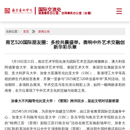
☰
国际交流处
港澳事务办公室、台湾事务办公室（合署）
当前位置：
首页
新闻公告
南艺520国际朋友圈：多校共襄盛举，奏响中外艺术交融创
新华彩乐章
5月19日至21日，南京艺术学院化身为国际艺术交流的璀璨舞台，澳大利亚
阿德莱德大学、新加坡南洋艺术学院、泰国艺术大学、泰国甘拉雅妮音乐学
院、意大利罗马大学、加拿大英属哥伦比亚大学（UBC）、香港理工大学等高
校的师生代表纷至沓来，齐聚一堂参与“2025南艺520毕业嘉年华”系列活动。活
动期间，多场联合展演、学术交流与音乐演出精彩上演，如同一幅绚丽多彩的
画卷，全方位展现了中外艺术文化的交融与创新之美。
加拿大不列颠哥伦比亚大学：《雷雨》跨洋回乡，架起文明对话新桥梁‌‌
2025年5月19日晚，为庆祝中加建交55周年，由江苏省教育国际交流服务中
心、加拿大不列颠哥伦比亚大学（UBC）音乐学院与南京艺术学院联合主办
的“锦绣江苏·《雷雨》剧组江苏行南京站”活动在南艺实验剧场举行。加拿大
UBC歌剧系30名学生以全中文演绎歌剧版《雷雨》，将这部中国经典话剧以中