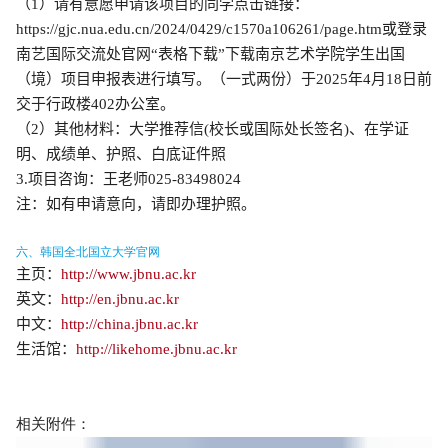
（
1
）
请有意愿申请该项目的同学点击链接：
https://gjc.nua.edu.cn/2024/0429/c1570a106261/page.htm
或登录
南艺国际交流处官网“表格下载”下载南京艺术学院学生出国
（境）项目申报表
进行填写。（一式两份）于
2025
年
4
月
18
日前
交于行政楼
402
办公室。
（
2
）其他材料：大学推荐信
(
校长或国际处长签名
)
、
在学证
明、成绩单、护照、
白底证件照
3.
项目咨询：王老师
025-83498024
注：如有申请意向，请即办理护照。
六、韩国全北国立大学官网
主页：
http://www.jbnu.ac.kr
英文：
http://en.jbnu.ac.kr
中文：
http://china.jbnu.ac.kr
生活馆：
http://likehome.jbnu.ac.kr
相关附件：