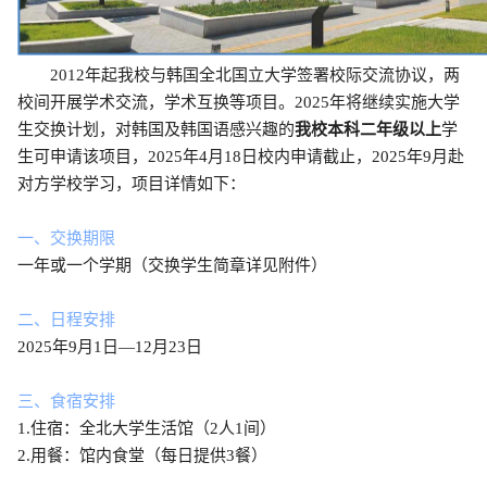
2012
年起我校与韩国全北国立大学签署校际交流协议，两
校间开展学术交流，学术互换等项目。
2025
年将继续实施大学
生交换计划，对韩国及韩国语感兴趣的
我校本科二年级以上
学
生可申请该项目，
2025
年
4
月
18
日校内申请截止，
2025
年
9
月赴
对方学校学习，项目详情如下：
一、
交换期限
一年或一个学期（交换学生简章详见附件）
二、日程安排
2025
年
9
月
1
日—
12
月
23
日
三、食宿安排
1.
住宿：全北大学生活馆（
2
人
1
间）
2.
用餐：馆内食堂（每日提供
3
餐）