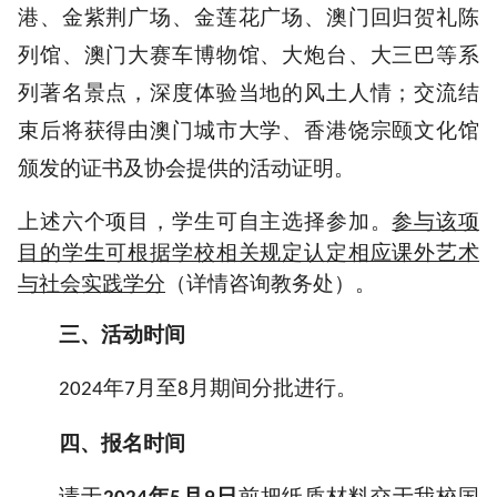
港、金紫荆广场、金莲花广场、澳门回归贺礼陈
列馆、澳门大赛车博物馆、大炮台、大三巴等系
列著名景点，深度体验当地的风土人情；交流结
束后将获得由澳门城市大学、香港饶宗颐文化馆
颁发的证书及协会提供的活动证明。
上述六个项目，学生可自主选择参加。
参与该项
目的学生
可根据学校相关规定认定相应课外艺术
与社会实践学分
（详情咨询教务处）。
三、活动时间
年
月至
月期间分批进行。
2024
7
8
四、
报名
时间
请于
年
月
日
前把纸质材料交于我校国