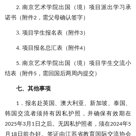
南京艺术学院出国
（
境
）项目派出学习承
2.
诺书（附件
，需父母确认签字）
2
3.
项目学生报名表（附件
）
3
4.
项目报名总汇表（附件
）
4
南京艺术学院出国（境）项目学生
交流
小
5.
结
表（附件
，需回国后两周内提交）
5
七
、其他事项
．报名赴英国、澳大利亚、新加坡、泰国、
1
韩国交流者须持有因私护照，并确保有效期在
年
月
日之后。无因私护照者，须在
年
2025
3
1
2024
5
月
日前办好。签证由江苏省教育国际交流协会
18